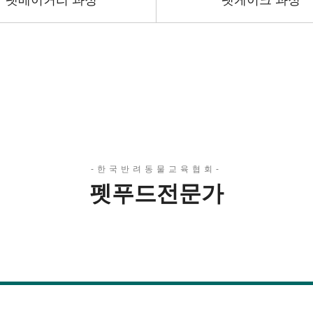
펫베이커리 과정
펫케이크 과정
펫푸드전문가