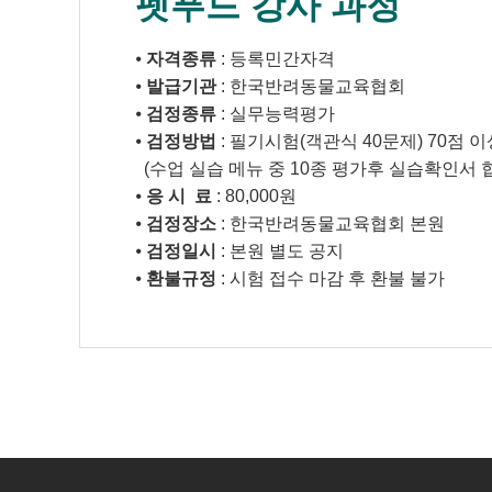
펫푸드 강사 과정
⦁
자격종류
: 등록민간자격
⦁
발급기관
: 한국반려동물교육협회
⦁
검정종류
: 실무능력평가
⦁
검정방법
: 필기시험(객관식 40문제) 70점 
(수업 실습 메뉴 중 10종 평가후 실습확인서 협
⦁
응 시 료
: 80,000원
⦁
검정장소
: 한국반려동물교육협회 본원
⦁
검정일시
: 본원 별도 공지
⦁
환불규정
: 시험 접수 마감 후 환불 불가