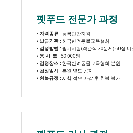
펫푸드 전문가 과정
⦁
자격종류
: 등록민간자격
⦁
발급기관
: 한국반려동물교육협회
⦁
검정방법
: 필기시험(객관식 20문제) 60점 
⦁
응 시 료
: 50,000원
⦁
검정장소
: 한국반려동물교육협회 본원
⦁
검정일시
: 본원 별도 공지
⦁
환불규정
: 시험 접수 마감 후 환불 불가