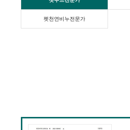
펫푸드전문가
펫천연비누전문가