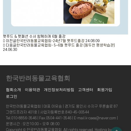
펫푸드 & 펫패션 수서 함께하개 6월 출강
이전글
한국반려동물교육협회-24년7월 펫푸드출강
24.08.09
다음글
한국반려동물교육협회- 5~6월 펫푸드 출강 (동두천 평생학습관)
24.06.30
한국반려동물교육협회
협회소개
이용약관
개인정보처리방침
고객센터
회원가입
로그인
한국반려동물교육협회 | 대표.이유승 | 경기도 용인시 수지구 푸른솔로 87
그랜드프라자 401호 | 사업자등록번호.840-45-00544
Tel.010-8856-3546 | Fax.0504-441-3546 | E-mail.k-caea@naver.com |
운영시간 : 오전10:00 ~ 오후 08:00
Copyright © 한국반려동물교육협회. All rights reserved.
Hosting by